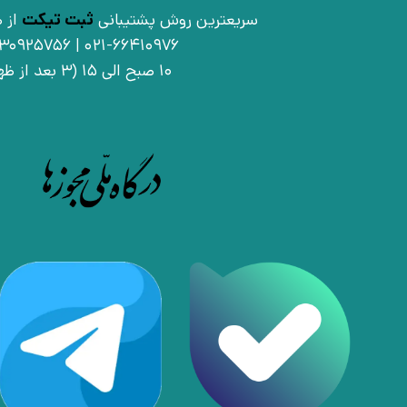
سریعترین روش پشتیبانی
ثبت تیکت
از ط
021-66410976 | 09030925756
10 صبح الی 15 (3 بعد از ظهر)