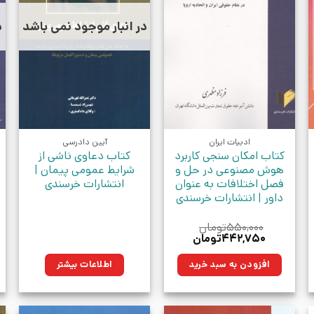
در انبار موجود نمی باشد
د
ادبیات ایران
آیین دادرسی
کتاب امکان سنجی کاربرد
کتاب دعاوی ناشی از
هوش مصنوعی در حل و
شرایط عمومی پیمان |
فصل اختلافات به عنوان
انتشارات خرسندی
داور | انتشارات خرسندی
۵۵۰,۰۰۰
تومان
قیمت
قیمت
۴۴۲,۷۵۰
تومان
اصلی:
فعلی:
ان.
۵۵۰,۰۰۰تومان
۴۴۲,۷۵۰تومان.
افزودن به سبد خرید
اطلاعات بیشتر
بود.