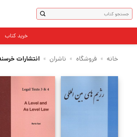
Ski
جستجو
t
برای:
conten
خرید کتاب
خانه
»
فروشگاه
»
ناشران
»
انتشارات خرسن