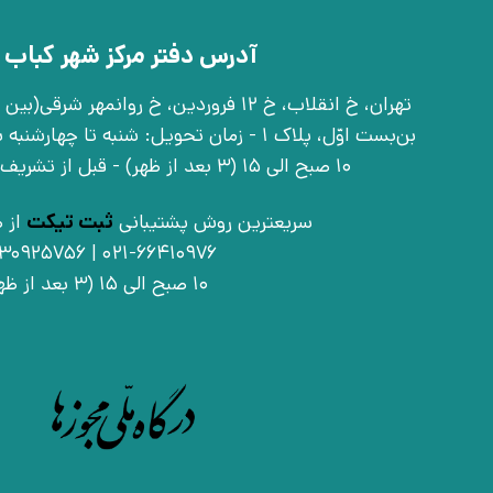
آدرس دفتر مرکز شهر کباب 
بن‌بست اوّل، پلاک 1 - زمان تحویل: شنبه تا 
10 صبح الی 15 (3 بعد از ظهر) - قبل از تشریف آوردن تماس بگیرید
سریعترین روش پشتیبانی
ثبت تیکت
از ط
021-66410976 | 09030925756
10 صبح الی 15 (3 بعد از ظهر)