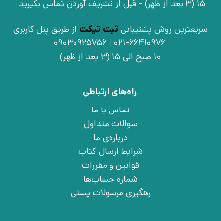
15 (3 بعد از ظهر) - قبل از تشریف آوردن تماس بگیرید
سریعترین روش پشتیبانی
ثبت تیکت
از طریق پنل کاربری
021-66410976 | 09030925756
10 صبح الی 15 (3 بعد از ظهر)
راه‌های ارتباطی
تماس با ما
سوالات متداول
درباره‌ی ما
شرایط ارسال کتاب
قوانین و مقررات
شماره حساب‌ها
رهگیری مرسولات پستی