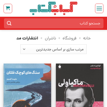
Ski
t
conten
جستجو
برای:
خانه
»
فروشگاه
»
ناشران
»
انتشارات مد