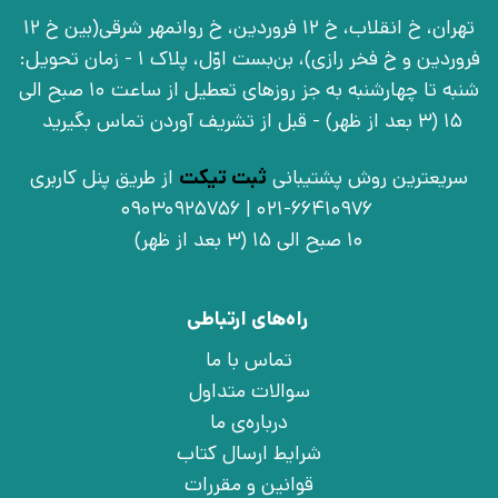
تهران، خ انقلاب، خ 12 فروردین، خ روانمهر شرقی(بین خ 12
فروردین و خ فخر رازی)، بن‌بست اوّل، پلاک 1 - زمان تحویل:
شنبه تا چهارشنبه به جز روزهای تعطیل از ساعت 10 صبح الی
15 (3 بعد از ظهر) - قبل از تشریف آوردن تماس بگیرید
سریعترین روش پشتیبانی
ثبت تیکت
از طریق پنل کاربری
021-66410976 | 09030925756
10 صبح الی 15 (3 بعد از ظهر)
راه‌های ارتباطی
تماس با ما
سوالات متداول
درباره‌ی ما
شرایط ارسال کتاب
قوانین و مقررات