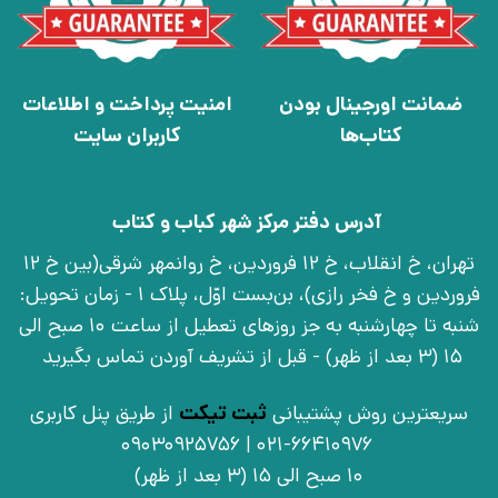
ضمانت اورجینال بودن
امنیت پرداخت و اطلاعات
کتاب‌ها
کاربران سایت
آدرس دفتر مرکز شهر کباب و کتاب
تهران، خ انقلاب، خ 12 فروردین، خ روانمهر شرقی(بین خ 12
فروردین و خ فخر رازی)، بن‌بست اوّل، پلاک 1 - زمان تحویل:
شنبه تا چهارشنبه به جز روزهای تعطیل از ساعت 10 صبح الی
15 (3 بعد از ظهر) - قبل از تشریف آوردن تماس بگیرید
سریعترین روش پشتیبانی
ثبت تیکت
از طریق پنل کاربری
021-66410976 | 09030925756
10 صبح الی 15 (3 بعد از ظهر)