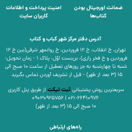
ضمانت اورجینال بودن
امنیت پرداخت و اطلاعات
کتاب‌ها
کاربران سایت
آدرس دفتر مرکز شهر کباب و کتاب
تهران، خ انقلاب، خ 12 فروردین، خ روانمهر شرقی(بین خ 12
فروردین و خ فخر رازی)، بن‌بست اوّل، پلاک 1 - زمان تحویل:
شنبه تا چهارشنبه به جز روزهای تعطیل از ساعت 10 صبح الی
15 (3 بعد از ظهر) - قبل از تشریف آوردن تماس بگیرید
سریعترین روش پشتیبانی
ثبت تیکت
از طریق پنل کاربری
021-66410976 | 09030925756
10 صبح الی 15 (3 بعد از ظهر)
راه‌های ارتباطی