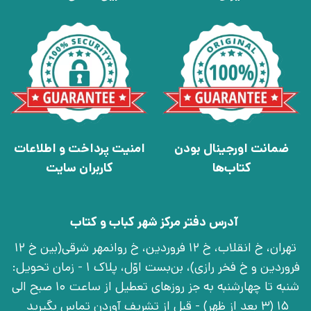
ضمانت اورجینال بودن
امنیت پرداخت و اطلاعات
کتاب‌ها
کاربران سایت
آدرس دفتر مرکز شهر کباب و کتاب
تهران، خ انقلاب، خ 12 فروردین، خ روانمهر شرقی(بین خ 12
فروردین و خ فخر رازی)، بن‌بست اوّل، پلاک 1 - زمان تحویل:
شنبه تا چهارشنبه به جز روزهای تعطیل از ساعت 10 صبح الی
15 (3 بعد از ظهر) - قبل از تشریف آوردن تماس بگیرید