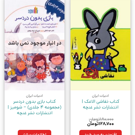
در انبار موجود نمی باشد
ادبیات ایران
ادبیات ایران
کتاب نقاشی الاغک |
کتاب بازی بدون دردسر
انتشارات نشر غنچه
(مجموعه 4 جلدی) – شومیز |
انتشارات نشر غنچه
۱۸۰,۰۰۰
تومان
قیمت
قیمت
۱۲۸,۷۰۰
تومان
اصلی:
فعلی:
۱۸۰,۰۰۰تومان
۱۲۸,۷۰۰تومان.
افزودن به سبد خرید
اطلاعات بیشتر