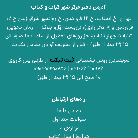
آدرس دفتر مرکز شهر کباب و کتاب
تهران، خ انقلاب، خ 12 فروردین، خ روانمهر شرقی(بین خ 12
فروردین و خ فخر رازی)، بن‌بست اوّل، پلاک 1 - زمان تحویل:
شنبه تا چهارشنبه به جز روزهای تعطیل از ساعت 10 صبح الی
15 (3 بعد از ظهر) - قبل از تشریف آوردن تماس بگیرید
سریعترین روش پشتیبانی
ثبت تیکت
از طریق پنل کاربری
021-66410976 | 09030925756
10 صبح الی 15 (3 بعد از ظهر)
راه‌های ارتباطی
تماس با ما
سوالات متداول
درباره‌ی ما
شرایط ارسال کتاب