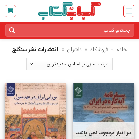
Ski
t
conten
جستجو
برای:
خانه
»
فروشگاه
»
ناشران
»
انتشارات نشر سنگلج
در انبار موجود نمی باشد