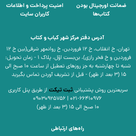
ضمانت اورجینال بودن
امنیت پرداخت و اطلاعات
کتاب‌ها
کاربران سایت
آدرس دفتر مرکز شهر کباب و کتاب
تهران، خ انقلاب، خ 12 فروردین، خ روانمهر شرقی(بین خ 12
فروردین و خ فخر رازی)، بن‌بست اوّل، پلاک 1 - زمان تحویل:
شنبه تا چهارشنبه به جز روزهای تعطیل از ساعت 10 صبح الی
15 (3 بعد از ظهر) - قبل از تشریف آوردن تماس بگیرید
سریعترین روش پشتیبانی
ثبت تیکت
از طریق پنل کاربری
021-66410976 | 09030925756
10 صبح الی 15 (3 بعد از ظهر)
راه‌های ارتباطی