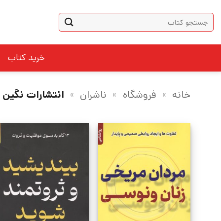
Ski
جستجو
t
برای:
conten
خرید کتاب
خانه
»
فروشگاه
»
ناشران
»
انتشارات نگین 