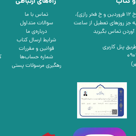
و کتاب
راه‌های ارتباطی
تهران، خ انقلاب، خ 12 فروردین، خ روانمهر شرقی(بین خ 12 فروردین و خ فخر رازی)،
تماس با ما
چهارشنبه به جز روزهای تعطیل از ساعت
سوالات متداول
درباره‌ی ما
شرایط ارسال کتاب
ریق پنل کاربری
قوانین و مقررات
شماره حساب‌ها
ک
رهگیری مرسولات پستی