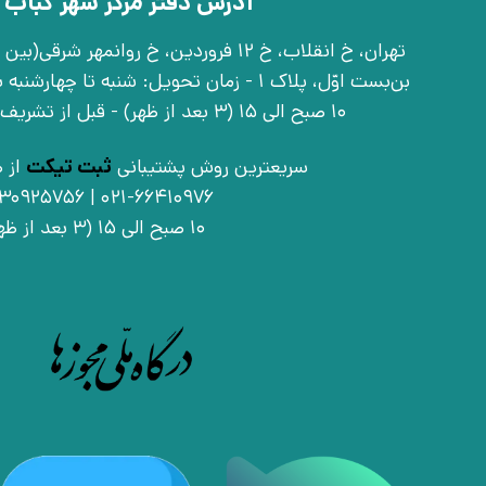
آدرس دفتر مرکز شهر کباب 
بن‌بست اوّل، پلاک 1 - زمان تحویل: شنبه تا 
10 صبح الی 15 (3 بعد از ظهر) - قبل از تشریف آوردن تماس بگیرید
سریعترین روش پشتیبانی
ثبت تیکت
از ط
021-66410976 | 09030925756
10 صبح الی 15 (3 بعد از ظهر)