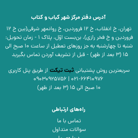
آدرس دفتر مرکز شهر کباب و کتاب
تهران، خ انقلاب، خ 12 فروردین، خ روانمهر شرقی(بین خ 12
فروردین و خ فخر رازی)، بن‌بست اوّل، پلاک 1 - زمان تحویل:
شنبه تا چهارشنبه به جز روزهای تعطیل از ساعت 10 صبح الی
15 (3 بعد از ظهر) - قبل از تشریف آوردن تماس بگیرید
سریعترین روش پشتیبانی
ثبت تیکت
از طریق پنل کاربری
021-66410976 | 09030925756
10 صبح الی 15 (3 بعد از ظهر)
راه‌های ارتباطی
تماس با ما
سوالات متداول
درباره‌ی ما