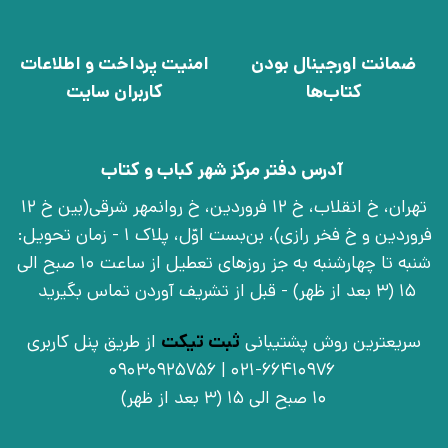
ضمانت اورجینال بودن
امنیت پرداخت و اطلاعات
کتاب‌ها
کاربران سایت
آدرس دفتر مرکز شهر کباب و کتاب
تهران، خ انقلاب، خ 12 فروردین، خ روانمهر شرقی(بین خ 12
فروردین و خ فخر رازی)، بن‌بست اوّل، پلاک 1 - زمان تحویل:
شنبه تا چهارشنبه به جز روزهای تعطیل از ساعت 10 صبح الی
15 (3 بعد از ظهر) - قبل از تشریف آوردن تماس بگیرید
سریعترین روش پشتیبانی
ثبت تیکت
از طریق پنل کاربری
021-66410976 | 09030925756
10 صبح الی 15 (3 بعد از ظهر)