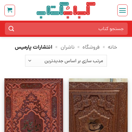
Ski
t
conten
جستجو
برای:
خانه
»
فروشگاه
»
ناشران
»
انتشارات پارمیس