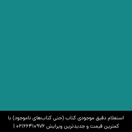
استعلام دقیق موجودی کتاب (حتی کتاب‌های ناموجود) با
کمترین قیمت و جدیدترین ویرایش 02166410976 |