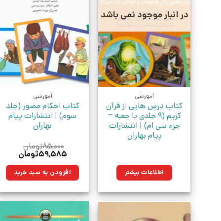
در انبار موجود نمی باشد
آموزشی
آموزشی
کتاب درس هایی از قرآن
کتاب احکام مصور (جلد
کریم (9 جلدی با جعبه –
سوم) | انتشارات پیام
جزء سی ام) | انتشارات
بهاران
پیام بهاران
۸۵,۰۰۰
تومان
قیمت
قیمت
۵۹,۵۸۵
تومان
اصلی:
فعلی:
۸۵,۰۰۰تومان
۵۹,۵۸۵توم
اطلاعات بیشتر
افزودن به سبد خرید
بود.