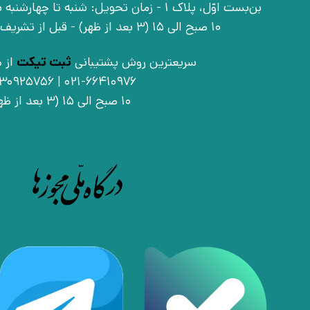
بن‌بست اوّل، پلاک 1 - زمان تحویل: شنبه تا 
10 صبح الی 15 (3 بعد از ظهر) - قبل از تشریف آوردن تماس بگیرید
سریعترین روش پشتیبانی
ثبت تیکت
از ط
021-66410976 | 09030925756
10 صبح الی 15 (3 بعد از ظهر)