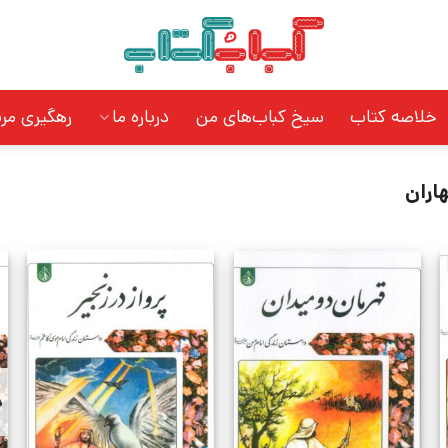
خلاصه کتاب
سیخ کباب‌های من
درباره ما
رهگیری مر
اران
د