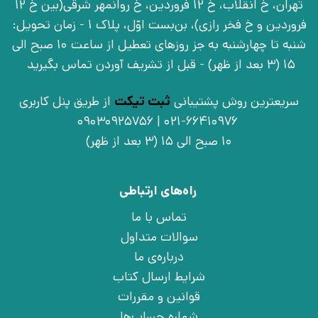
تهران، خ انقلاب، خ 12 فروردین، خ روانمهر شرقی(بین خ 12
فروردین و خ فخر رازی)، بن‌بست اوّل، پلاک 1 - زمان تحویل:
شنبه تا چهارشنبه به جز روزهای تعطیل از ساعت 10 صبح الی
15 (3 بعد از ظهر) - قبل از تشریف آوردن تماس بگیرید
سریعترین روش پشتیبانی
ثبت تیکت
از طریق پنل کاربری
021-66410976 | 09030925756
10 صبح الی 15 (3 بعد از ظهر)
راه‌های ارتباطی
تماس با ما
سوالات متداول
درباره‌ی ما
شرایط ارسال کتاب
قوانین و مقررات
شماره حساب‌ها