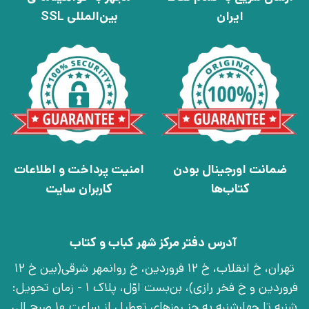
ایران
بین‌المللی SSL
ضمانت اورجینال بودن
امنیت پرداخت و اطلاعات
کتاب‌ها
کاربران سایت
آدرس دفتر مرکز شهر کباب و کتاب
تهران، خ انقلاب، خ 12 فروردین، خ روانمهر شرقی(بین خ 12
فروردین و خ فخر رازی)، بن‌بست اوّل، پلاک 1 - زمان تحویل:
شنبه تا چهارشنبه به جز روزهای تعطیل از ساعت 10 صبح الی