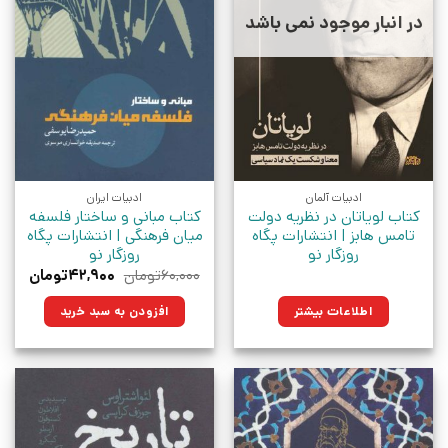
در انبار موجود نمی باشد
ادبیات آلمان
ادبیات ایران
کتاب لویاتان در نظریه دولت
کتاب مبانی و ساختار فلسفه
تامس هابز | انتشارات پگاه
میان فرهنگی | انتشارات پگاه
روزگار نو
روزگار نو
قیمت
قیمت
۶۰,۰۰۰
تومان
۴۲,۹۰۰
تومان
اصلی:
فعلی:
۶۰,۰۰۰تومان
۴۲,۹۰۰توم
اطلاعات بیشتر
افزودن به سبد خرید
بود.