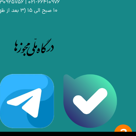
021-66410976 | 09030925756
10 صبح الی 15 (3 بعد از ظهر)