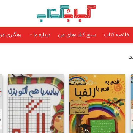
خلاصه کتاب
سیخ کباب‌های من
درباره ما
رهگیری مر
د
د