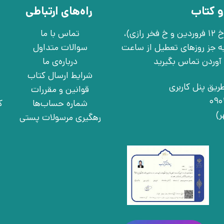
و کتاب
راه‌های ارتباطی
تهران، خ انقلاب، خ 12 فروردین، خ روانمهر شرقی(بین خ 12 فروردین و خ فخر رازی)،
تماس با ما
چهارشنبه به جز روزهای تعطیل از ساعت
سوالات متداول
درباره‌ی ما
شرایط ارسال کتاب
ریق پنل کاربری
قوانین و مقررات
شماره حساب‌ها
ک
رهگیری مرسولات پستی