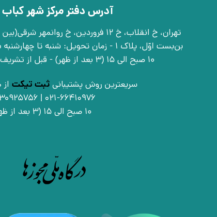
آدرس دفتر مرکز شهر کباب 
بن‌بست اوّل، پلاک 1 - زمان تحویل: شنبه تا 
10 صبح الی 15 (3 بعد از ظهر) - قبل از تشریف آوردن تماس بگیرید
سریعترین روش پشتیبانی
ثبت تیکت
از ط
021-66410976 | 09030925756
10 صبح الی 15 (3 بعد از ظهر)