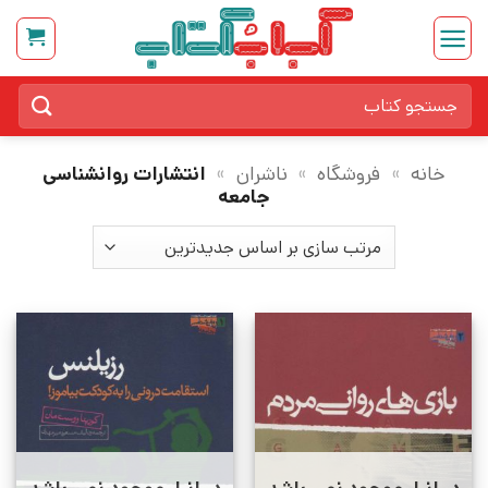
Ski
t
conten
جستجو
برای:
خانه
»
فروشگاه
»
ناشران
»
انتشارات روانشناسی
جامعه