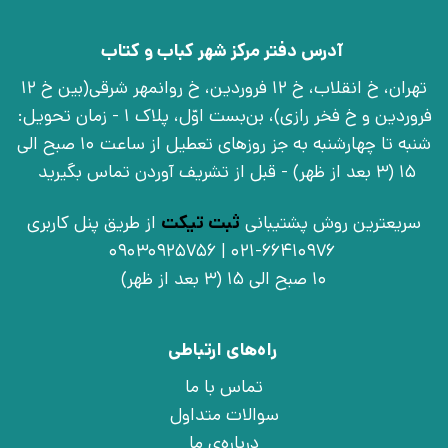
آدرس دفتر مرکز شهر کباب و کتاب
تهران، خ انقلاب، خ 12 فروردین، خ روانمهر شرقی(بین خ 12
فروردین و خ فخر رازی)، بن‌بست اوّل، پلاک 1 - زمان تحویل:
شنبه تا چهارشنبه به جز روزهای تعطیل از ساعت 10 صبح الی
15 (3 بعد از ظهر) - قبل از تشریف آوردن تماس بگیرید
سریعترین روش پشتیبانی
ثبت تیکت
از طریق پنل کاربری
021-66410976 | 09030925756
10 صبح الی 15 (3 بعد از ظهر)
راه‌های ارتباطی
تماس با ما
سوالات متداول
درباره‌ی ما