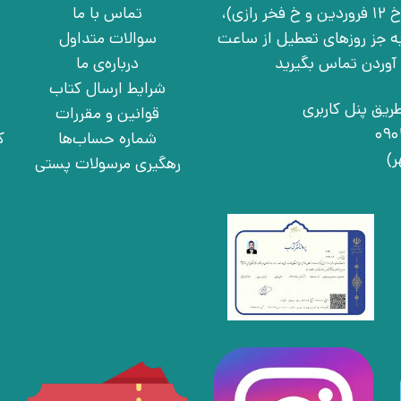
تهران، خ انقلاب، خ 12 فروردین، خ روانمهر شرقی(بین خ 12 فروردین و خ فخر رازی)،
تماس با ما
چهارشنبه به جز روزهای تعطیل از ساعت
سوالات متداول
درباره‌ی ما
شرایط ارسال کتاب
ریق پنل کاربری
قوانین و مقررات
شماره حساب‌ها
ک
رهگیری مرسولات پستی