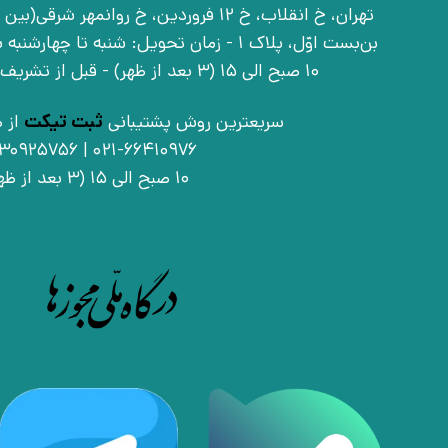
بن‌بست اوّل، پلاک 1 - زمان تحویل: شنبه تا 
10 صبح الی 15 (3 بعد از ظهر) - قبل از تشریف آوردن تماس بگیرید
سریعترین روش پشتیبانی
ثبت تیکت
از ط
021-66410976 | 09030925756
10 صبح الی 15 (3 بعد از ظهر)