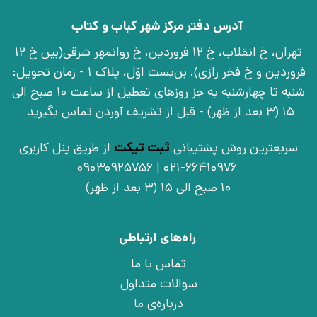
آدرس دفتر مرکز شهر کباب و کتاب
تهران، خ انقلاب، خ 12 فروردین، خ روانمهر شرقی(بین خ 12
فروردین و خ فخر رازی)، بن‌بست اوّل، پلاک 1 - زمان تحویل:
شنبه تا چهارشنبه به جز روزهای تعطیل از ساعت 10 صبح الی
15 (3 بعد از ظهر) - قبل از تشریف آوردن تماس بگیرید
سریعترین روش پشتیبانی
ثبت تیکت
از طریق پنل کاربری
021-66410976 | 09030925756
10 صبح الی 15 (3 بعد از ظهر)
راه‌های ارتباطی
تماس با ما
سوالات متداول
درباره‌ی ما