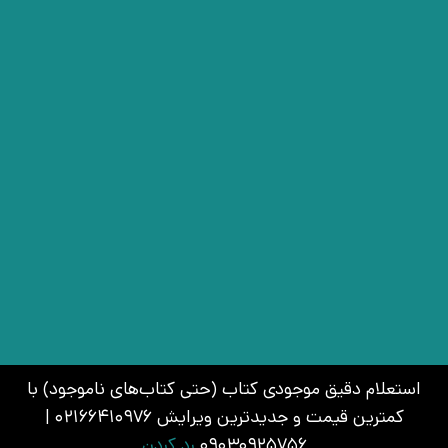
استعلام دقیق موجودی کتاب (حتی کتاب‌های ناموجود) با
کمترین قیمت و جدیدترین ویرایش 02166410976 |
09030925756
رد کردن