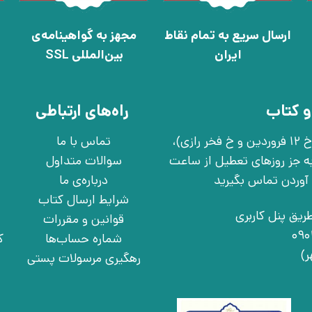
ارسال سریع به تمام نقاط
مجهز به گواهینامه‌ی
ایران
بین‌المللی SSL
و کتاب
راه‌های ارتباطی
تهران، خ انقلاب، خ 12 فروردین، خ روانمهر شرقی(بین خ 12 فروردین و خ فخر رازی)،
تماس با ما
چهارشنبه به جز روزهای تعطیل از ساعت
سوالات متداول
درباره‌ی ما
شرایط ارسال کتاب
ریق پنل کاربری
قوانین و مقررات
شماره حساب‌ها
ک
رهگیری مرسولات پستی