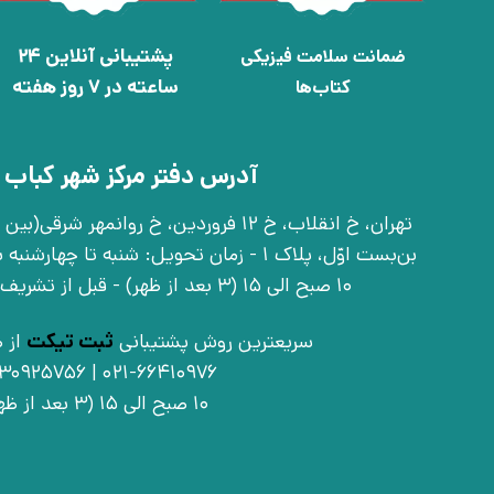
پشتیبانی آنلاین 24
ضمانت سلامت فیزیکی
ساعته در 7 روز هفته
کتاب‌ها
آدرس دفتر مرکز شهر کباب 
بن‌بست اوّل، پلاک 1 - زمان تحویل: شنبه تا 
10 صبح الی 15 (3 بعد از ظهر) - قبل از تشریف آوردن تماس بگیرید
سریعترین روش پشتیبانی
ثبت تیکت
از ط
021-66410976 | 09030925756
10 صبح الی 15 (3 بعد از ظهر)