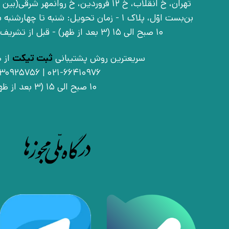
بن‌بست اوّل، پلاک 1 - زمان تحویل: شنبه تا 
10 صبح الی 15 (3 بعد از ظهر) - قبل از تشریف آوردن تماس بگیرید
سریعترین روش پشتیبانی
ثبت تیکت
از ط
021-66410976 | 09030925756
10 صبح الی 15 (3 بعد از ظهر)