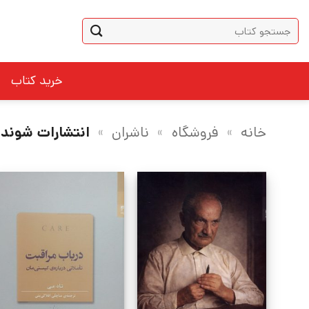
Ski
جستجو
t
برای:
conten
خرید کتاب
خانه
»
فروشگاه
»
ناشران
»
انتشارات شوند