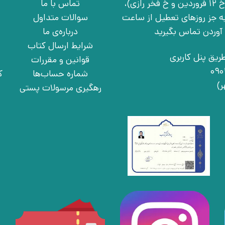
تهران، خ انقلاب، خ 12 فروردین، خ روانمهر شرقی(بین خ 12 فروردین و خ فخر رازی)،
تماس با ما
چهارشنبه به جز روزهای تعطیل از ساعت
سوالات متداول
درباره‌ی ما
شرایط ارسال کتاب
ریق پنل کاربری
قوانین و مقررات
شماره حساب‌ها
ک
رهگیری مرسولات پستی