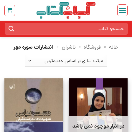
Ski
t
conten
جستجو
برای:
خانه
»
فروشگاه
»
ناشران
»
انتشارات سوره مهر
در انبار موجود نمی باشد