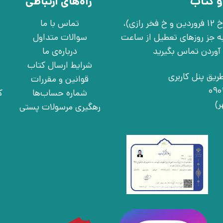
و کتاب
راه‌های ارتباطی
تهران، خ انقلاب، خ 12 فروردین، خ روانمهر شرقی(بین خ 12 فروردین و خ فخر رازی)،
تماس با ما
چهارشنبه به جز روزهای تعطیل از ساعت
سوالات متداول
درباره‌ی ما
شرایط ارسال کتاب
ریق پنل کاربری
قوانین و مقررات
شماره حساب‌ها
ک
رهگیری مرسولات پستی