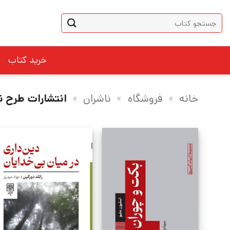
Ski
جستجو
t
برای:
conten
خرید کتاب
خانه
»
فروشگاه
»
ناشران
»
انتشارات طرح ن