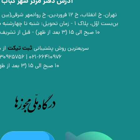
آدرس دفتر مرکز شهر کباب 
بن‌بست اوّل، پلاک 1 - زمان تحویل: شنبه تا 
10 صبح الی 15 (3 بعد از ظهر) - قبل از تشریف آوردن تماس بگیرید
سریعترین روش پشتیبانی
ثبت تیکت
از ط
021-66410976 | 09030925756
10 صبح الی 15 (3 بعد از ظهر)