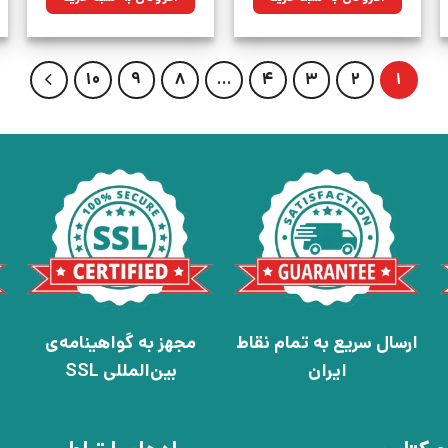
بود.
بود.
10
9
8
…
4
3
2
1
ارسال سریع به تمام نقاط
مجهز به گواهینامه‌ی
ایران
بین‌المللی SSL