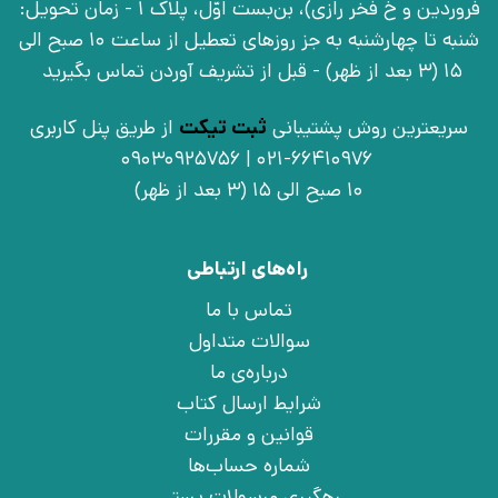
فروردین و خ فخر رازی)، بن‌بست اوّل، پلاک 1 - زمان تحویل:
شنبه تا چهارشنبه به جز روزهای تعطیل از ساعت 10 صبح الی
15 (3 بعد از ظهر) - قبل از تشریف آوردن تماس بگیرید
سریعترین روش پشتیبانی
ثبت تیکت
از طریق پنل کاربری
021-66410976 | 09030925756
10 صبح الی 15 (3 بعد از ظهر)
راه‌های ارتباطی
تماس با ما
سوالات متداول
درباره‌ی ما
شرایط ارسال کتاب
قوانین و مقررات
شماره حساب‌ها
رهگیری مرسولات پستی