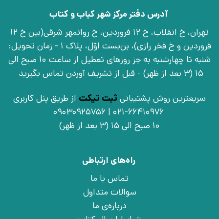
آدرس دفتر مرکز شهر کباب و کتاب
تهران، خ انقلاب، خ 12 فروردین، خ روانمهر شرقی(بین خ 12
فروردین و خ فخر رازی)، بن‌بست اوّل، پلاک 1 - زمان تحویل:
شنبه تا چهارشنبه به جز روزهای تعطیل از ساعت 10 صبح الی
15 (3 بعد از ظهر) - قبل از تشریف آوردن تماس بگیرید
سریعترین روش پشتیبانی
ثبت تیکت
از طریق پنل کاربری
021-66410976 | 09030925756
10 صبح الی 15 (3 بعد از ظهر)
راه‌های ارتباطی
تماس با ما
سوالات متداول
درباره‌ی ما