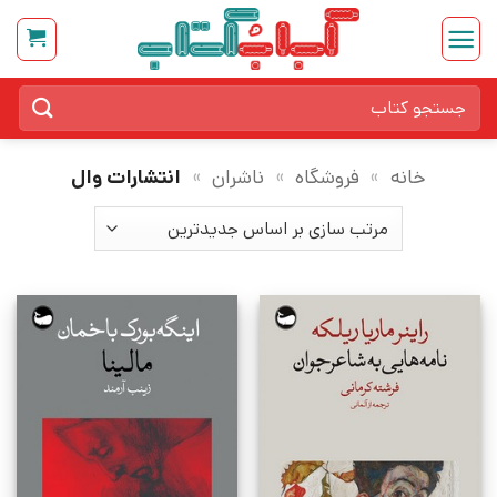
Ski
t
conten
جستجو
برای:
خانه
»
فروشگاه
»
ناشران
»
انتشارات وال