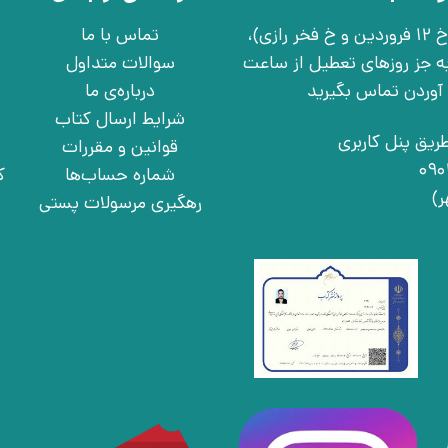
تهران، خ انقلاب، خ 12 فروردین، خ روانمهر شرقی(بین خ 12 فروردین و خ فخر رازی)،
تماس با ما
چهارشنبه به جز روزهای تعطیل از ساعت
سوالات متداول
درباره‌ی ما
شرایط ارسال کتاب
ریق پنل کاربری
قوانین و مقررات
شماره حساب‌ها
ک
رهگیری مرسولات پستی