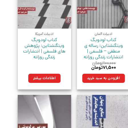
ادبیات آلمان
ادبیات آمریکا
کتاب لودویگ
کتاب لودویگ
ویتگنشتاین: رساله ی
ویتگنشتاین: پژوهش
منطقی – فلسفی |
های فلسفی | انتشارات
انتشارات زندگی روزانه
زندگی روزانه
۱۰۰,۰۰۰
تومان
قیمت
قیمت
۷۱,۵۰۰
تومان
اصلی:
فعلی:
۱۰۰,۰۰۰تومان
۷۱,۵۰۰تومان.
افزودن به سبد خرید
اطلاعات بیشتر
بود.