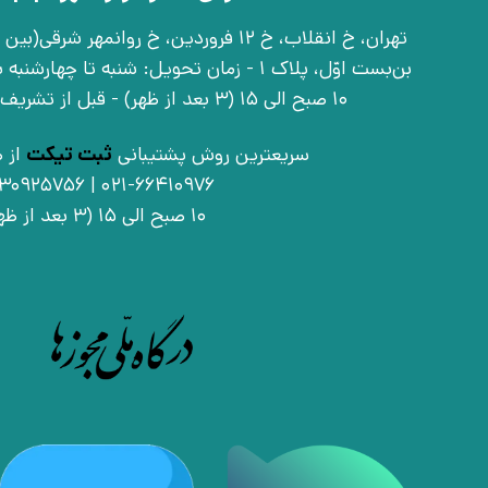
بن‌بست اوّل، پلاک 1 - زمان تحویل: شنبه تا 
10 صبح الی 15 (3 بعد از ظهر) - قبل از تشریف آوردن تماس بگیرید
سریعترین روش پشتیبانی
ثبت تیکت
از ط
021-66410976 | 09030925756
10 صبح الی 15 (3 بعد از ظهر)