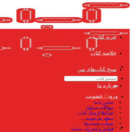
Skip
to
content
خرید کتاب
خلاصه کتاب
سیخ کباب‌های من
جستجو
برای:
درباره ما
ورود / عضویت
تماس با ما
سؤالات متداول
شرایط ارسال کتاب
متعهّد می‌شویم …
شماره حساب‌ها
قوانین و مقررات سایت