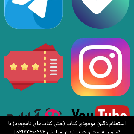
استعلام دقیق موجودی کتاب (حتی کتاب‌های ناموجود) با
کمترین قیمت و جدیدترین ویرایش 02166410976 |