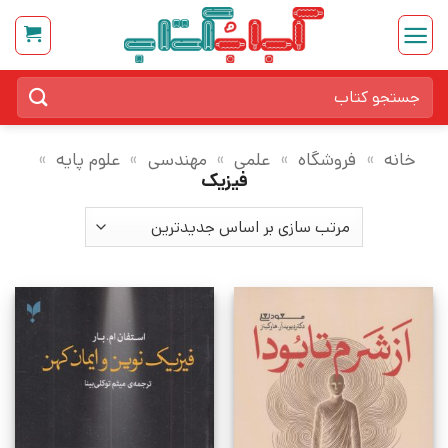
Ski
t
conten
جستجو
برای:
خانه
»
فروشگاه
»
علمی
»
مهندسی
»
علوم پایه
»
فیزیک