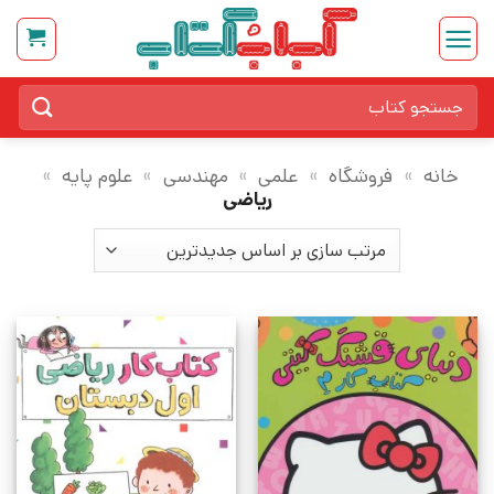
Ski
t
conten
جستجو
برای:
خانه
»
فروشگاه
»
علمی
»
مهندسی
»
علوم پایه
»
ریاضی