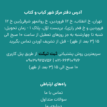
آدرس دفتر مرکز شهر کباب و کتاب
تهران، خ انقلاب، خ 12 فروردین، خ روانمهر شرقی(بین خ 12
فروردین و خ فخر رازی)، بن‌بست اوّل، پلاک 1 - زمان تحویل:
شنبه تا چهارشنبه به جز روزهای تعطیل از ساعت 10 صبح الی
15 (3 بعد از ظهر) - قبل از تشریف آوردن تماس بگیرید
سریعترین روش پشتیبانی
ثبت تیکت
از طریق پنل کاربری
021-66410976 | 09030925756
10 صبح الی 15 (3 بعد از ظهر)
راه‌های ارتباطی
تماس با ما
سوالات متداول
درباره‌ی ما