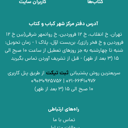
کتاب‌ها
کاربران سایت
آدرس دفتر مرکز شهر کباب و کتاب
تهران، خ انقلاب، خ 12 فروردین، خ روانمهر شرقی(بین خ 12
فروردین و خ فخر رازی)، بن‌بست اوّل، پلاک 1 - زمان تحویل:
شنبه تا چهارشنبه به جز روزهای تعطیل از ساعت 10 صبح الی
15 (3 بعد از ظهر) - قبل از تشریف آوردن تماس بگیرید
سریعترین روش پشتیبانی
ثبت تیکت
از طریق پنل کاربری
021-66410976 | 09030925756
10 صبح الی 15 (3 بعد از ظهر)
راه‌های ارتباطی
تماس با ما
سوالات متداول