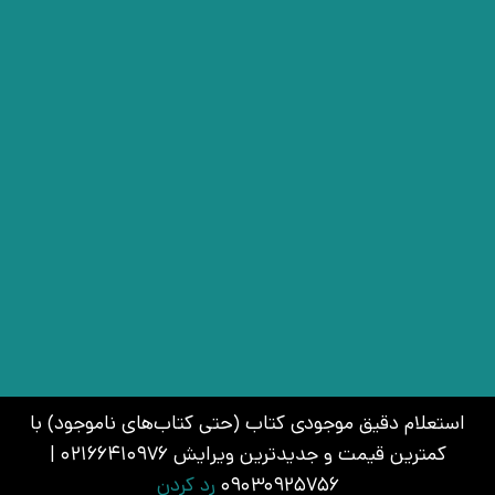
استعلام دقیق موجودی کتاب (حتی کتاب‌های ناموجود) با
کمترین قیمت و جدیدترین ویرایش 02166410976 |
09030925756
رد کردن