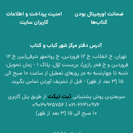
ضمانت اورجینال بودن
امنیت پرداخت و اطلاعات
کتاب‌ها
کاربران سایت
آدرس دفتر مرکز شهر کباب و کتاب
تهران، خ انقلاب، خ 12 فروردین، خ روانمهر شرقی(بین خ 12
فروردین و خ فخر رازی)، بن‌بست اوّل، پلاک 1 - زمان تحویل:
شنبه تا چهارشنبه به جز روزهای تعطیل از ساعت 10 صبح الی
15 (3 بعد از ظهر) - قبل از تشریف آوردن تماس بگیرید
سریعترین روش پشتیبانی
ثبت تیکت
از طریق پنل کاربری
021-66410976 | 09030925756
10 صبح الی 15 (3 بعد از ظهر)