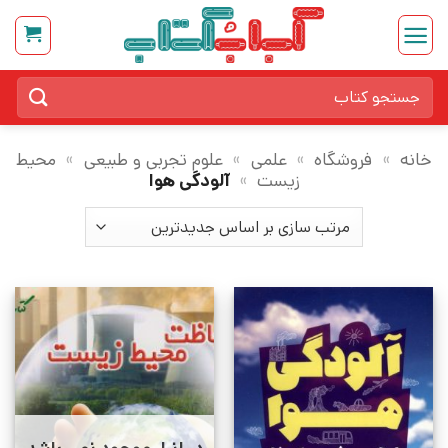
Ski
t
conten
جستجو
برای:
خانه
»
فروشگاه
»
علمی
»
علوم تجربی و طبیعی
»
محیط
زیست
»
آلودگی هوا