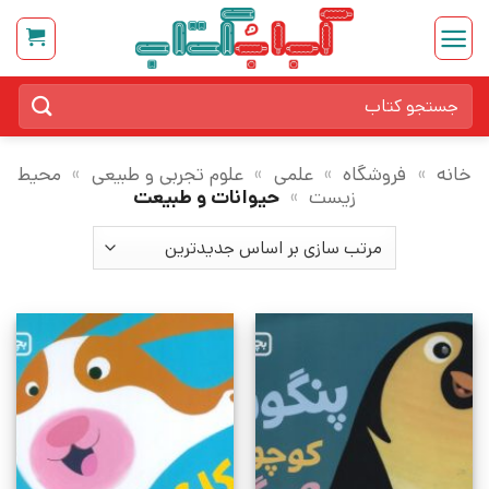
Ski
t
conten
جستجو
برای:
خانه
»
فروشگاه
»
علمی
»
علوم تجربی و طبیعی
»
محیط
زیست
»
حیوانات و طبیعت