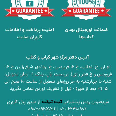
ضمانت اورجینال بودن
امنیت پرداخت و اطلاعات
کتاب‌ها
کاربران سایت
آدرس دفتر مرکز شهر کباب و کتاب
تهران، خ انقلاب، خ 12 فروردین، خ روانمهر شرقی(بین خ 12
فروردین و خ فخر رازی)، بن‌بست اوّل، پلاک 1 - زمان تحویل:
شنبه تا چهارشنبه به جز روزهای تعطیل از ساعت 10 صبح الی
15 (3 بعد از ظهر) - قبل از تشریف آوردن تماس بگیرید
سریعترین روش پشتیبانی
ثبت تیکت
از طریق پنل کاربری
021-66410976 | 09030925756