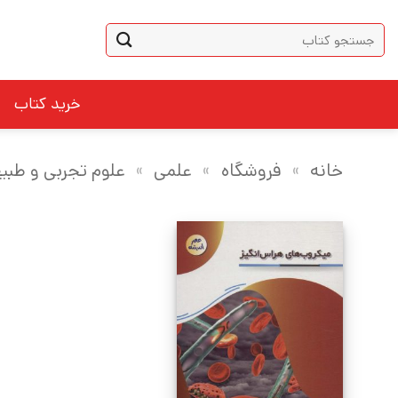
Ski
جستجو
t
برای:
conten
خرید کتاب
خانه
»
فروشگاه
»
علمی
»
علوم تجربی و طبی