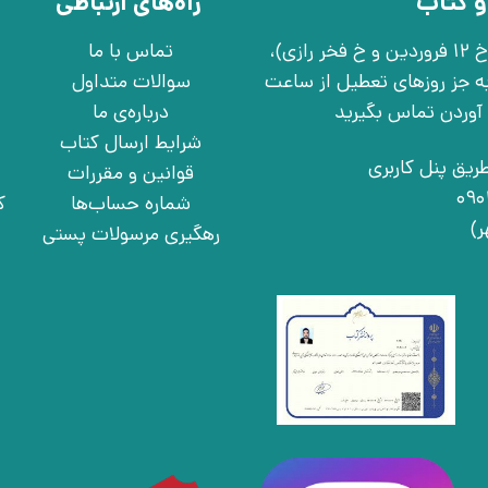
و کتاب
راه‌های ارتباطی
تهران، خ انقلاب، خ 12 فروردین، خ روانمهر شرقی(بین خ 12 فروردین و خ فخر رازی)،
تماس با ما
چهارشنبه به جز روزهای تعطیل از ساعت
سوالات متداول
درباره‌ی ما
شرایط ارسال کتاب
ریق پنل کاربری
قوانین و مقررات
شماره حساب‌ها
ک
رهگیری مرسولات پستی