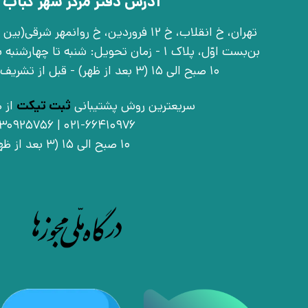
آدرس دفتر مرکز شهر کباب 
بن‌بست اوّل، پلاک 1 - زمان تحویل: شنبه تا 
10 صبح الی 15 (3 بعد از ظهر) - قبل از تشریف آوردن تماس بگیرید
سریعترین روش پشتیبانی
ثبت تیکت
از ط
021-66410976 | 09030925756
10 صبح الی 15 (3 بعد از ظهر)