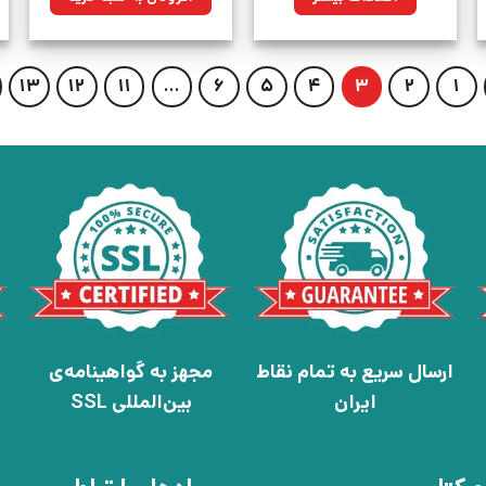
بود.
13
12
11
…
6
5
4
3
2
1
ارسال سریع به تمام نقاط
مجهز به گواهینامه‌ی
ایران
بین‌المللی SSL