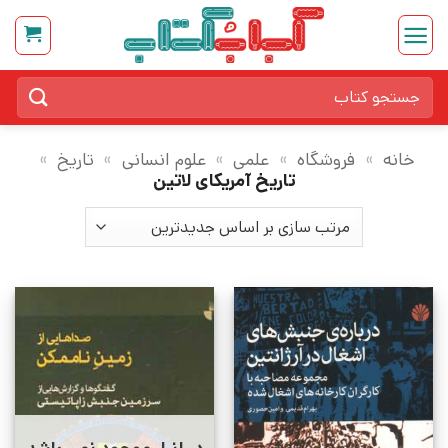
Ski
t
conten
جستجو
برای:
خانه
»
فروشگاه
»
علمی
»
علوم انسانی
»
تاریخ
»
تاریخ آمریکای لاتین