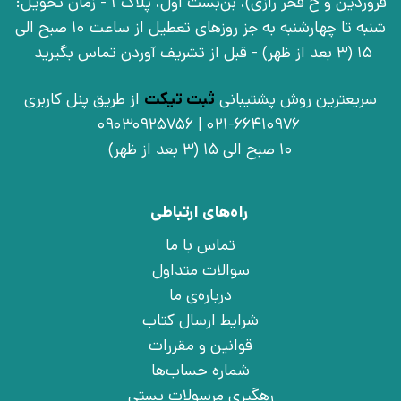
فروردین و خ فخر رازی)، بن‌بست اوّل، پلاک 1 - زمان تحویل:
شنبه تا چهارشنبه به جز روزهای تعطیل از ساعت 10 صبح الی
15 (3 بعد از ظهر) - قبل از تشریف آوردن تماس بگیرید
سریعترین روش پشتیبانی
ثبت تیکت
از طریق پنل کاربری
021-66410976 | 09030925756
10 صبح الی 15 (3 بعد از ظهر)
راه‌های ارتباطی
تماس با ما
سوالات متداول
درباره‌ی ما
شرایط ارسال کتاب
قوانین و مقررات
شماره حساب‌ها
رهگیری مرسولات پستی