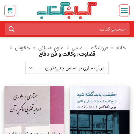
Ski
t
conten
جستجو
برای:
خانه
»
فروشگاه
»
علمی
»
علوم انسانی
»
حقوقی
»
قضاوت، وکالت و فن دفاع