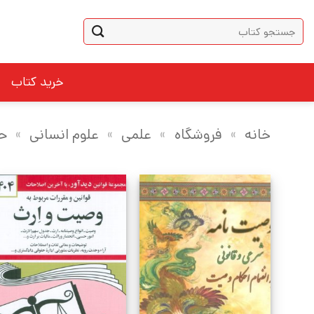
Ski
جستجو
t
برای:
conten
خرید کتاب
خانه
»
فروشگاه
»
علمی
»
علوم انسانی
»
ح