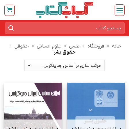
Ski
t
conten
جستجو
برای:
خانه
»
فروشگاه
»
علمی
»
علوم انسانی
»
حقوقی
»
حقوق بشر