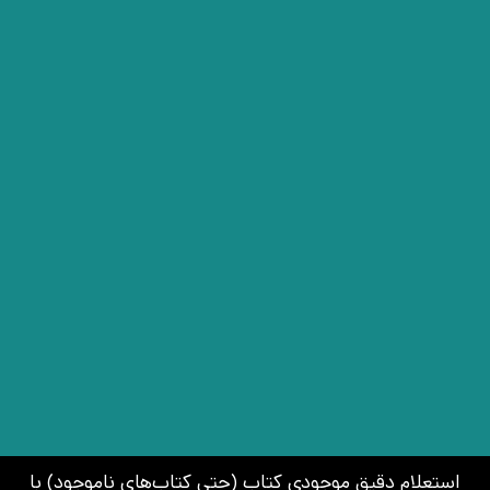
استعلام دقیق موجودی کتاب (حتی کتاب‌های ناموجود) با