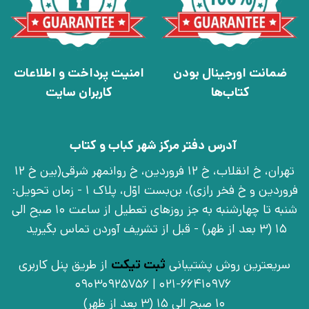
ضمانت اورجینال بودن
امنیت پرداخت و اطلاعات
کتاب‌ها
کاربران سایت
آدرس دفتر مرکز شهر کباب و کتاب
تهران، خ انقلاب، خ 12 فروردین، خ روانمهر شرقی(بین خ 12
فروردین و خ فخر رازی)، بن‌بست اوّل، پلاک 1 - زمان تحویل:
شنبه تا چهارشنبه به جز روزهای تعطیل از ساعت 10 صبح الی
15 (3 بعد از ظهر) - قبل از تشریف آوردن تماس بگیرید
سریعترین روش پشتیبانی
ثبت تیکت
از طریق پنل کاربری
021-66410976 | 09030925756
10 صبح الی 15 (3 بعد از ظهر)