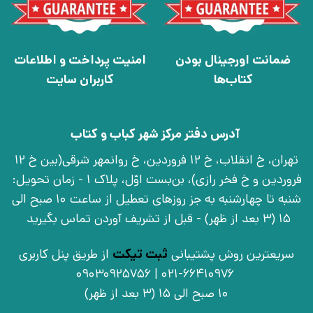
ضمانت اورجینال بودن
امنیت پرداخت و اطلاعات
کتاب‌ها
کاربران سایت
آدرس دفتر مرکز شهر کباب و کتاب
تهران، خ انقلاب، خ 12 فروردین، خ روانمهر شرقی(بین خ 12
فروردین و خ فخر رازی)، بن‌بست اوّل، پلاک 1 - زمان تحویل:
شنبه تا چهارشنبه به جز روزهای تعطیل از ساعت 10 صبح الی
15 (3 بعد از ظهر) - قبل از تشریف آوردن تماس بگیرید
سریعترین روش پشتیبانی
ثبت تیکت
از طریق پنل کاربری
021-66410976 | 09030925756
10 صبح الی 15 (3 بعد از ظهر)