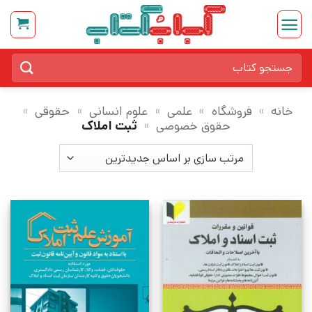
Ski
t
conten
جستجو
برای:
خانه
»
فروشگاه
»
علمی
»
علوم انسانی
»
حقوقی
»
حقوق خصوصی
»
ثبت املاک