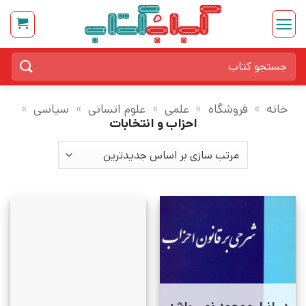
Ski
t
conten
جستجو
برای:
خانه
»
فروشگاه
»
علمی
»
علوم انسانی
»
سیاسی
»
احزاب و انتخابات