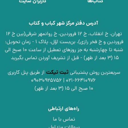
کتاب‌ها
کاربران سایت
آدرس دفتر مرکز شهر کباب و کتاب
تهران، خ انقلاب، خ 12 فروردین، خ روانمهر شرقی(بین خ 12
فروردین و خ فخر رازی)، بن‌بست اوّل، پلاک 1 - زمان تحویل:
شنبه تا چهارشنبه به جز روزهای تعطیل از ساعت 10 صبح الی
15 (3 بعد از ظهر) - قبل از تشریف آوردن تماس بگیرید
سریعترین روش پشتیبانی
ثبت تیکت
از طریق پنل کاربری
021-66410976 | 09030925756
10 صبح الی 15 (3 بعد از ظهر)
راه‌های ارتباطی
تماس با ما
سوالات متداول