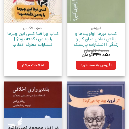
آموزشی
ادبیات انگلیس
کتاب مرزها، اولویت‌ها و
کتاب چرا قبلا کسی این چیزها
یافتن تعادل میان کار و
را به من نگفته بود؟ |
زندگی | انتشارات پارسیک
انتشارات معارف انقلاب
۴۷۰,۰۰۰
تومان
قیمت
قیمت
۳۳۶,۰۵۰
تومان
اصلی:
فعلی:
۴۷۰,۰۰۰تومان
۳۳۶,۰۵۰تومان.
افزودن به سبد خرید
اطلاعات بیشتر
بود.
در انبار موجود نمی باشد