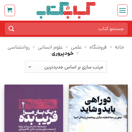
Ski
t
conten
جستجو
برای:
خانه
»
فروشگاه
»
علمی
»
علوم انسانی
»
روانشناسی
»
خودپروری