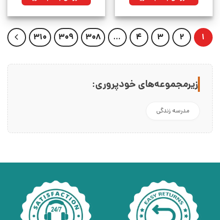
بود.
310
309
308
…
4
3
2
1
زیرمجموعه‌های خودپروری:
مدرسه زندگی